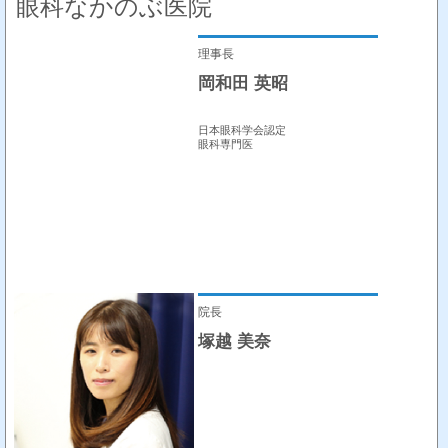
眼科なかのぶ医院
理事長
岡和田 英昭
日本眼科学会認定
眼科専門医
院長
塚越 美奈