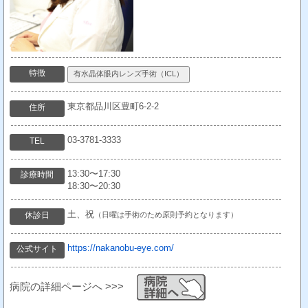
特徴
有水晶体眼内レンズ手術（ICL）
東京都品川区豊町6-2-2
住所
03-3781-3333
TEL
13:30〜17:30
診療時間
18:30〜20:30
土、祝
休診日
（日曜は手術のため原則予約となります）
https://nakanobu-eye.com/
公式サイト
病院の詳細ページへ >>>