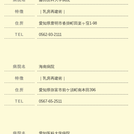
特徴
｜乳房再建術｜
住所
愛知県豊明市沓掛町田楽ヶ窪1-98
TEL
0562-93-2111
病院名
海南病院
特徴
｜乳房再建術｜
住所
愛知県弥富市前ケ須町南本田396
TEL
0567-65-2511
病院名
愛知医科大学病院