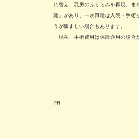
れ替え、乳房のふくらみを再現。ま
建」があり、一次再建は入院・手術
うが望ましい場合もあります。
現在、手術費用は保険適用の場合が
PR