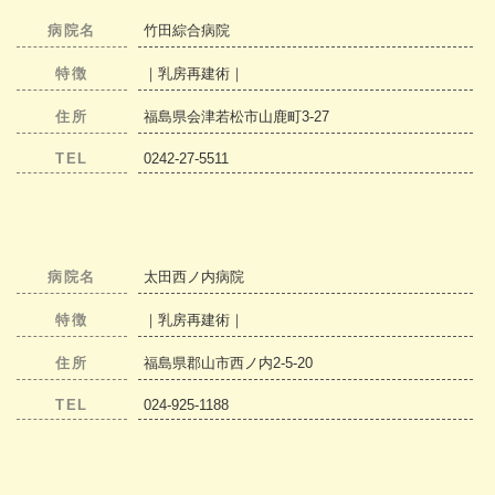
病院名
竹田綜合病院
特徴
｜乳房再建術｜
住所
福島県会津若松市山鹿町3-27
TEL
0242-27-5511
病院名
太田西ノ内病院
特徴
｜乳房再建術｜
住所
福島県郡山市西ノ内2-5-20
TEL
024-925-1188