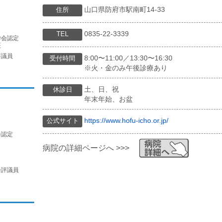
山口県防府市駅南町14-33
住所
0835-22-3339
TEL
学会認定
医
評議員
8:00〜11:00／13:30〜16:30
受付時間
※火・金のみ午後診療あり
土、日、祝
休診日
年末年始、お盆
https://www.hofu-icho.or.jp/
公式サイト
会認定
病院の詳細ページへ >>>
会評議員