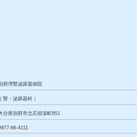
別府湾腎泌尿器病院
｜腎・泌尿器科｜
大分県別府市北石垣深町851
0977-66-4111