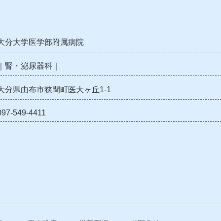
大分大学医学部附属病院
｜腎・泌尿器科｜
大分県由布市狭間町医大ヶ丘1-1
097-549-4411