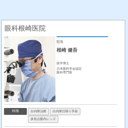
眼科根崎医院
院長
根崎 健吾
医学博士
日本眼科学会認定
眼科専門医
特徴
白内障治療
白内障日帰り手術
多焦点眼内レンズ