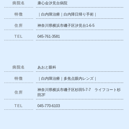
病院名
康心会汐見台病院
特徴
｜白内障治療｜白内障日帰り手術｜
住所
神奈川県横浜市磯子区汐見台1-6-5
TEL
045-761-3581
病院名
あおと眼科
特徴
｜白内障治療｜多焦点眼内レンズ｜
神奈川県横浜市磯子区杉田5-7-7 ライフコート杉
住所
田2F
TEL
045-770-6103