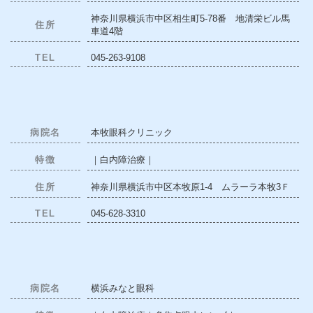
神奈川県横浜市中区相生町5-78番 地清栄ビル馬
住所
車道4階
TEL
045-263-9108
病院名
本牧眼科クリニック
特徴
｜白内障治療｜
住所
神奈川県横浜市中区本牧原1-4 ムラーラ本牧3Ｆ
TEL
045-628-3310
病院名
横浜みなと眼科