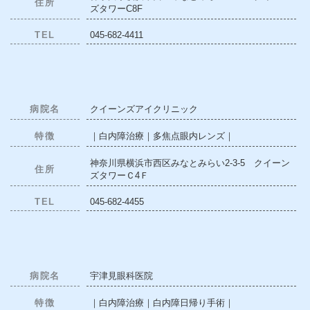
住所
ズタワーC8F
TEL
045-682-4411
病院名
クイーンズアイクリニック
特徴
｜白内障治療｜多焦点眼内レンズ｜
神奈川県横浜市西区みなとみらい2-3-5 クイーン
住所
ズタワーＣ4Ｆ
TEL
045-682-4455
病院名
宇津見眼科医院
特徴
｜白内障治療｜白内障日帰り手術｜