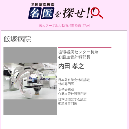
飯塚病院
循環器病センター長兼
心臓血管外科部長
内田 孝之
日本外科学会外科認定
外科専門医
３学会構成
心臓血管外科専門医
日本循環器学会認定
循環器専門医