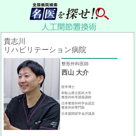
貴志川
リハビリテーション病院
整形外科医師
西山 大介
医学博士
和歌山県立医科大学
整形外科学講座講師
日本整形外科学会認定
整形外科専門医
日本股関節学会評議員