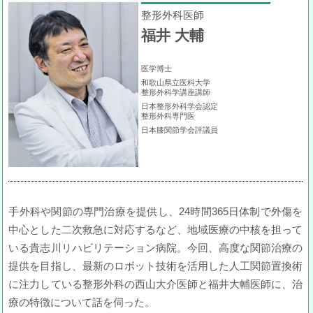
整形外科医師
福井 大輔
医学博士
和歌山県立医科大学
整形外科学講座講師
日本整形外科学会認定
整形外科専門医
日本膝関節学会評議員
手外科や関節の専門治療を提供し、24時間365日体制で外傷を
中心とした二次救急に対応するなど、地域医療の中核を担って
いる貴志川リハビリテーション病院。今回、高度な関節治療の
提供を目指し、最新のロボット技術を活用した人工関節置換術
に注力している整形外科の西山大介医師と福井大輔医師に、治
療の特徴について話を伺った。