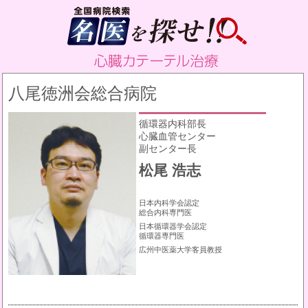
八尾徳洲会総合病院
循環器内科部長
心臓血管センター
副センター長
松尾 浩志
日本内科学会認定
総合内科専門医
日本循環器学会認定
循環器専門医
広州中医薬大学客員教授