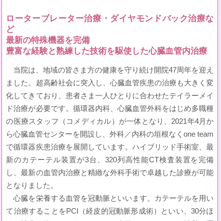
ローターブレーター治療・ダイヤモンドバック治療な
ど
最新の特殊機器を完備
豊富な経験と熟練した技術を駆使した心臓血管内治療
当院は、地域の皆さま方の健康を守り続け開院47周年を迎え
ました。超高齢社会に突入し、心臓血管疾患の治療も大きく変
化してきており、患者さま一人ひとりに合わせたテイラーメイ
ド治療が必要です。循環器内科、心臓血管外科をはじめ多職種
の医療スタッフ（コメディカル）が一体となり、2021年4月か
ら心臓血管センターを開設し、外科／内科の垣根なくone team
で循環器疾患治療を展開しています。ハイブリッド手術室、最
新のカテーテル装置が3台、320列高性能CT検査装置を完備
し、最新の血管内治療と精緻な外科手術で卓越した診療が可能
となりました。
心臓を栄養する血管を冠動脈といいます。カテーテルを用い
て治療することをPCI（経皮的冠動脈形成術）といい、30分ほ