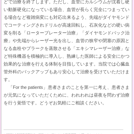
どで治療を終了します。ただし、血管にカルシウムが沈着し硬
い動脈硬化になっている場合、血管が長らく完全につまってい
る場合など複雑病変にも対応出来るよう、先端がダイヤモンド
でコーティングされドリルが高速回転し、石灰化などの硬い病
変を削る「ローターブレーター治療」「ダイヤモンドバック治
療」や先端からレーザー光を出し、血管の狭窄や閉塞の原因と
なる血栓やプラークを蒸散させる「エキシマレーザー治療」な
ど特殊機器を積極的に導入し、熟練した医師による安全にかつ
効果的な治療を行える体制を目指しています。当院では心臓血
管外科のバックアップもあり安心して治療を受けていただけま
す。
「For the patients」患者さまのことを第一に考え、患者さま
が元気になっていただくために、われわれは昼夜を問わず治療
を行う覚悟です。どうぞお気軽にご相談ください。