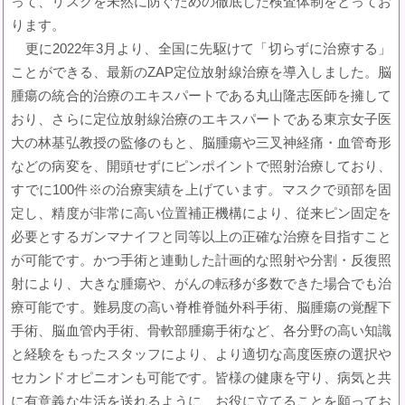
って、リスクを未然に防ぐための徹底した検査体制をとってお
ります。
更に2022年3月より、全国に先駆けて「切らずに治療する」
ことができる、最新のZAP定位放射線治療を導入しました。脳
腫瘍の統合的治療のエキスパートである丸山隆志医師を擁して
おり、さらに定位放射線治療のエキスパートである東京女子医
大の林基弘教授の監修のもと、脳腫瘍や三叉神経痛・血管奇形
などの病変を、開頭せずにピンポイントで照射治療しており、
すでに100件※の治療実績を上げています。マスクで頭部を固
定し、精度が非常に高い位置補正機構により、従来ピン固定を
必要とするガンマナイフと同等以上の正確な治療を目指すこと
が可能です。かつ手術と連動した計画的な照射や分割・反復照
射により、大きな腫瘍や、がんの転移が多数できた場合でも治
療可能です。難易度の高い脊椎脊髄外科手術、脳腫瘍の覚醒下
手術、脳血管内手術、骨軟部腫瘍手術など、各分野の高い知識
と経験をもったスタッフにより、より適切な高度医療の選択や
セカンドオピニオンも可能です。皆様の健康を守り、病気と共
に有意義な生活を送れるように、お役に立てることを願ってお