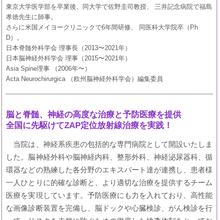
東京大学医学部を卒業後、同大学で佐野圭司教授、 三井記念病院で福島
孝徳先生に師事。
さらに米国メイヨークリニックで6年間研修、 同医科大学院卒（Ph
D）。
日本脊髄外科学会 理事長（2013〜2021年）
日本脳神経外科学会 理事（2015〜2021年）
Asia Spine理事 （2006年〜）
Acta Neurochirurgica （欧州脳神経外科学会）編集委員
脳と脊髄、神経の高度な治療と予防医療を提供
全国に先駆けてZAP定位放射線治療を実践！
当院は、神経系疾患の包括的な専門病院として開設いたしま
した。脳神経外科や脳神経内科、整形外科、神経泌尿器科、循
環器などの熟練した各分野のエキスパート達が連携し、患者様
一人ひとりに的確な診断と、より適切な治療を提供するチーム
医療を実現しています。予防医療にも力を入れており、高性能
な画像診断装置を完備し、脳ドックや心臓検診、がん検診を行